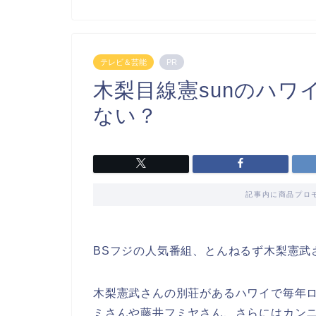
テレビ＆芸能
PR
木梨目線憲sunのハワ
ない？
記事内に商品プロ
BSフジの人気番組、とんねるず木梨憲武さ
木梨憲武さんの別荘があるハワイで毎年
ミさんや藤井フミヤさん、さらにはカン