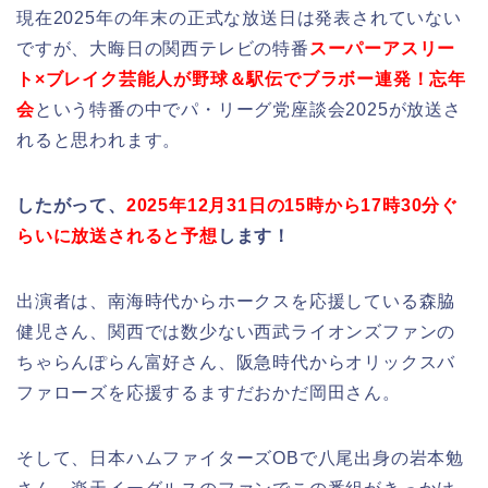
現在2025年の年末の正式な放送日は発表されていない
ですが、大晦日の関西テレビの特番
スーパーアスリー
ト×ブレイク芸能人が野球＆駅伝でブラボー連発！忘年
会
という特番の中でパ・リーグ党座談会2025が放送さ
れると思われます。
したがって、
2025年12月31日の15時から17時30分ぐ
らいに放送されると予想
します！
出演者は、南海時代からホークスを応援している森脇
健児さん、関西では数少ない西武ライオンズファンの
ちゃらんぽらん富好さん、阪急時代からオリックスバ
ファローズを応援するますだおかだ岡田さん。
そして、日本ハムファイターズOBで八尾出身の岩本勉