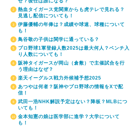
ぜ？後任は誰になる？
熱血タイガース党関東からも虎テレで見れる？
見逃し配信についても！
伊藤優輔の年俸は？成績や球速、球種について
も！
鳥谷敬の子供は関学に通っている？
プロ野球1軍登録人数2025は最大何人？ベンチ入
り人数についても！
阪神タイガースが岡山（倉敷）で主催試合を行
う理由はなぜ？
楽天イーグルス戦力外候補予想2025
あつやは何者？阪神やプロ野球の情報をXで配
信！
武田一浩NHK解説予定はない？降板？MLBにつ
いても！
金本知憲の娘は医学部に進学？大学について
も！