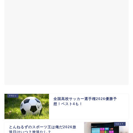
全国高校サッカー選手権2026優勝予
想！ベスト4も！
とんねるずのスポーツ王は俺だ2026放
送日はいつ？放送なし？