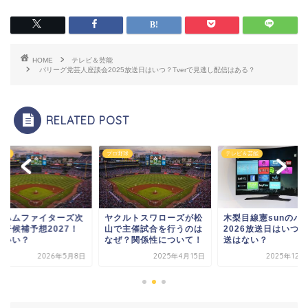
HOME
テレビ＆芸能
パリーグ党芸人座談会2025放送日はいつ？Tverで見逃し配信はある？
RELATED POST
野球
プロ野球
テレビ＆芸能
本ハムファイターズ次
ヤクルトスワローズが松
木梨目線憲sunのハ
監督候補予想2027！
山で主催試合を行うのは
2026放送日はいつ
がいい？
なぜ？関係性について！
送はない？
2026年5月8日
2025年4月15日
2025年12月