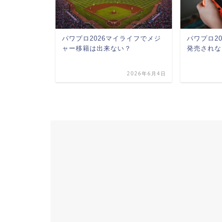
版とパワフル
パワプロ2026マイライフでメジ
パワプロ202
いや特徴！
ャー移籍は出来ない？
発売されな
2026年6月11日
2026年6月4日