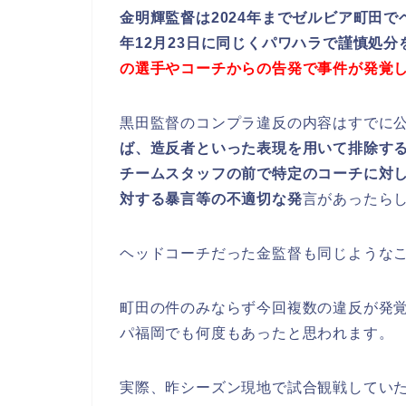
金明輝監督は2024年までゼルビア町田
年12月23日に同じくパワハラで謹慎処
の選手やコーチからの告発で事件が発覚
黒田監督のコンプラ違反の内容はすでに
ば、造反者といった表現を用いて排除す
チームスタッフの前で特定のコーチに対
対する暴言等の不適切な発
言があったら
ヘッドコーチだった金監督も同じような
町田の件のみならず今回複数の違反が発
パ福岡でも何度もあったと思われます。
実際、昨シーズン現地で試合観戦していた