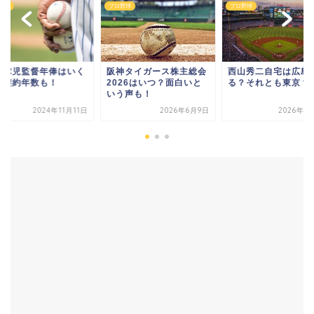
野球
プロ野球
プロ野球
川球児監督年俸はいく
阪神タイガース株主総会
西山秀二自宅は広島
？契約年数も！
2026はいつ？面白いと
る？それとも東京？
いう声も！
2024年11月11日
2026年6月9日
2026年1