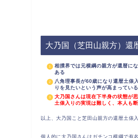
大乃国（芝田山親方）還
相撲界では元横綱の親方が還暦に
ある
八角理事長が60歳になり還暦土俵
りを見たいという声が高まってい
大乃国さんは現在下半身の状態が
土俵入りの実現は難しく、本人も
以上、大乃国こと芝田山親方の還暦土俵
個人的に大乃国さんはガチンコ横綱で有名