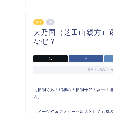
相撲
PR
大乃国（芝田山親方）
なぜ？
記事内に商品プロ
元横綱であの昭和の大横綱千代の富士の
方。
スイーツ好きでスイーツ親方としても有