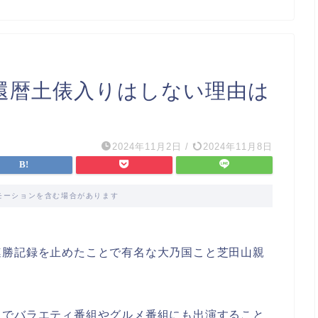
還暦土俵入りはしない理由は
2024年11月2日
/
2024年11月8日
モーションを含む場合があります
連勝記録を止めたことで有名な大乃国こと芝田山親
名でバラエティ番組やグルメ番組にも出演すること