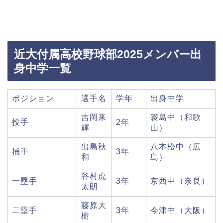
近大付属高校野球部2025メンバー出
身中学一覧
ポジション
選手名
学年
出身中学
吉岡来
簑島中（和歌
投手
2年
輝
山）
出島秋
八本松中（広
捕手
3年
和
島）
谷村虎
一塁手
3年
京西中（奈良）
太朗
藤原大
二塁手
3年
今津中（大阪）
樹