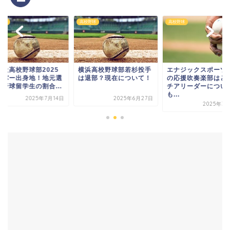
野球
高校野球
高校野球
正社高校野球部2025
横浜高校野球部若杉投手
エナジックスポーツ
ンバー出身地！地元選
は退部？現在について！
の応援吹奏楽部はど
と野球留学生の割合...
チアリーダーについ
も...
2025年7月14日
2025年6月27日
2025年3