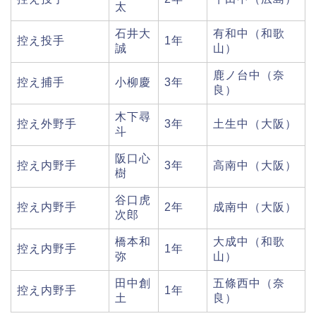
太
石井大
有和中（和歌
控え投手
1年
誠
山）
鹿ノ台中（奈
控え捕手
小柳慶
3年
良）
木下尋
控え外野手
3年
土生中（大阪）
斗
阪口心
控え内野手
3年
高南中（大阪）
樹
谷口虎
控え内野手
2年
成南中（大阪）
次郎
橋本和
大成中（和歌
控え内野手
1年
弥
山）
田中創
五條西中（奈
控え内野手
1年
土
良）