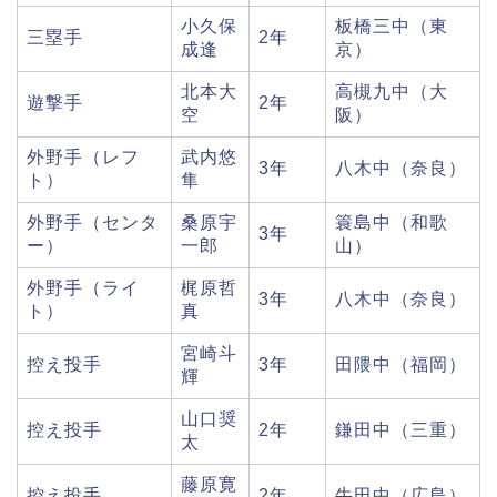
小久保
板橋三中（東
三塁手
2年
成逢
京）
北本大
高槻九中（大
遊撃手
2年
空
阪）
外野手（レフ
武内悠
3年
八木中（奈良）
ト）
隼
外野手（センタ
桑原宇
簑島中（和歌
3年
ー）
一郎
山）
外野手（ライ
梶原哲
3年
八木中（奈良）
ト）
真
宮崎斗
控え投手
3年
田隈中（福岡）
輝
山口奨
控え投手
2年
鎌田中（三重）
太
藤原寛
控え投手
2年
牛田中（広島）