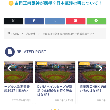
吉田正尚阪神が獲得？日本復帰の噂について！
HOME
プロ野球
岡田彰布体調不良の原因は何？膵臓癌はデマ？
RELATED POST
野球
プロ野球
プロ野球
天イーグルス次期監督
DeNAベイスターズが新
赤星憲広NHKで解説
補予想2027！誰がい
潟で主催試合を行う理由
いるのはなぜ？
？
はなぜ？
2026年6月10日
2025年5月13日
2025年4月