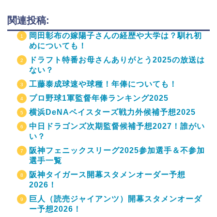
関連投稿:
岡田彰布の嫁陽子さんの経歴や大学は？馴れ初
めについても！
ドラフト特番お母さんありがとう2025の放送は
ない？
工藤泰成球速や球種！年俸についても！
プロ野球1軍監督年俸ランキング2025
横浜DeNAベイスターズ戦力外候補予想2025
中日ドラゴンズ次期監督候補予想2027！誰がい
い？
阪神フェニックスリーグ2025参加選手＆不参加
選手一覧
阪神タイガース開幕スタメンオーダー予想
2026！
巨人（読売ジャイアンツ）開幕スタメンオーダ
ー予想2026！