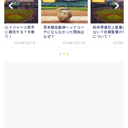
野球
プロ野球
プロ野球
井理人ドジャース投手
宮本慎也阪神ヘッドコー
松井秀喜巨人監督は
ーチに就任する？今後
チにならなかった理由は
ない？次期監督の可
ついて！
なぜ？
について！
2025年10月7日
2024年11月17日
2025年2