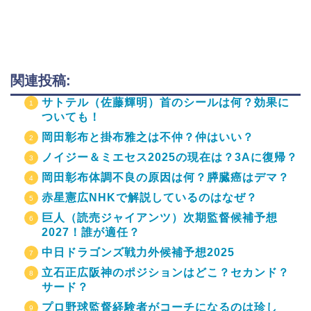
関連投稿:
サトテル（佐藤輝明）首のシールは何？効果に
ついても！
岡田彰布と掛布雅之は不仲？仲はいい？
ノイジー＆ミエセス2025の現在は？3Aに復帰？
岡田彰布体調不良の原因は何？膵臓癌はデマ？
赤星憲広NHKで解説しているのはなぜ？
巨人（読売ジャイアンツ）次期監督候補予想
2027！誰が適任？
中日ドラゴンズ戦力外候補予想2025
立石正広阪神のポジションはどこ？セカンド？
サード？
プロ野球監督経験者がコーチになるのは珍し