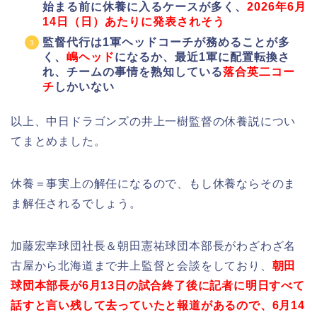
始まる前に休養に入るケースが多く、
2026年6月
14日（日）あたりに発表されそう
監督代行は1軍ヘッドコーチが務めることが多
く、
嶋ヘッド
になるか、最近1軍に配置転換さ
れ、チームの事情を熟知している
落合英二コー
チ
しかいない
以上、中日ドラゴンズの井上一樹監督の休養説につい
てまとめました。
休養＝事実上の解任になるので、もし休養ならそのま
ま解任されるでしょう。
加藤宏幸球団社長＆朝田憲祐球団本部長がわざわざ名
古屋から北海道まで井上監督と会談をしており、
朝田
球団本部長が6月13日の試合終了後に記者に明日すべて
話すと言い残して去っていたと報道があるので、6月14