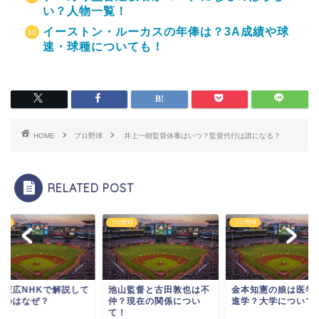
い？人物一覧！
イーストン・ルーカスの年俸は？3A成績や球
速・球種についても！
HOME
プロ野球
井上一樹監督休養はいつ？監督代行は誰になる？
RELATED POST
野球
プロ野球
プロ野球
山監督と古田敦也は不
金本知憲の娘は医学部に
赤星憲広NHKで解説
？現在の関係につい
進学？大学についても！
いるのはなぜ？
！